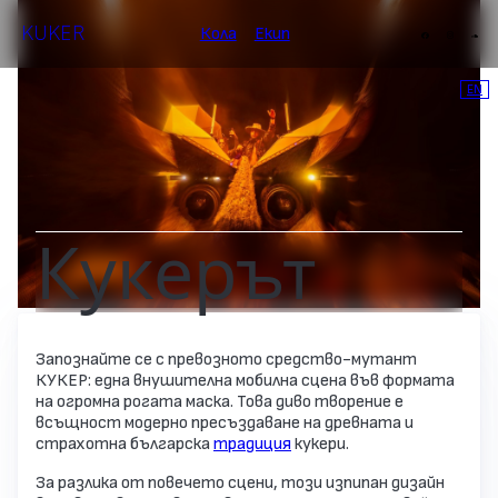
KUKER
Кола
Екип
EN
Кукерът
Запознайте се с превозното средство-мутант
КУКЕР: една внушителна мобилна сцена във формата
на огромна рогата маска. Това диво творение е
всъщност модерно пресъздаване на древната и
страхотна българска
традиция
кукери.
За разлика от повечето сцени, този изпипан дизайн