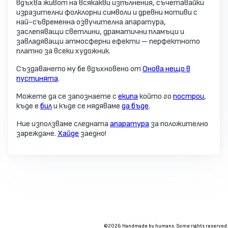
вдъхва живот на всякакви изпълнения, съчетавайки
изразителни фолклорни символи и древни мотиви с
най-съвременна озвучителна апаратура,
заслепяващи светлини, драматични пламъци и
завладяващи атмосферни ефекти – перфектното
платно за всеки художник.
Създаването му бе вдъхновено от
Онова нещо в
пустинята
.
Можете да се запознаете с
екипа
който го
построи
,
къде е
бил
и къде се нядяваме
да бъде
.
Ние използваме следната
апаратура
за положително
зареждане.
Хайде
заедно!
©2026 Handmade by humans. Some rights reserved.